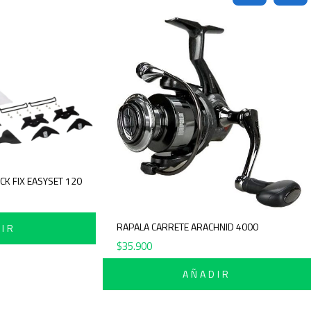
POMOCA GANCHOS PARA PIEL BACK FIX EASYSET 120
$
44.900
RAPAL
AÑADIR
$
35.9