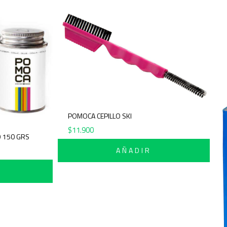
POMOCA CEP
$
11.900
POMOCA PEGAMENTO TARRO 150 GRS
$
34.900
AÑADIR