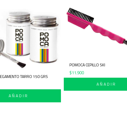
POMOCA CEPILLO SKI
$
11.900
POMOCA PEGAMENTO TARRO 150 GRS
$
34.900
AÑAD
AÑADIR