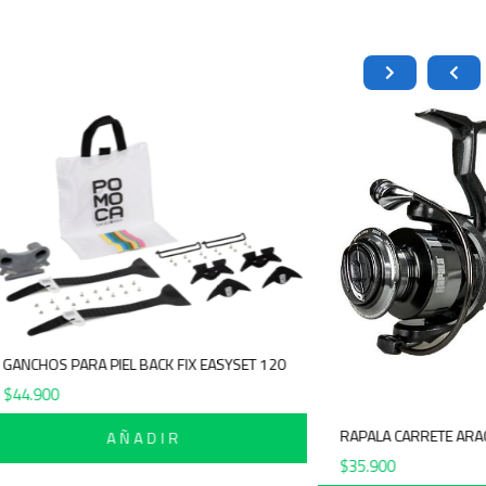
POMOCA GANCHOS PARA PIEL BACK FIX EASYSET 120
$
44.900
RAPAL
AÑADIR
$
35.9