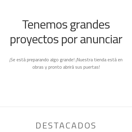
PRIMERAS CAPAS
BEBÉ
Tenemos grandes
CALZADO
Expand
proyectos por anunciar
child
ACCESORIOS
Expand
menu
child
PROYECTOS
menu
¡Se está preparando algo grande! ¡Nuestra tienda está en
obras y pronto abrirá sus puertas!
DESTACADOS