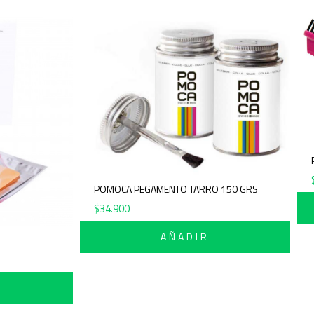
POMOCA PEGAMENTO TARRO 150 GRS
$
34.900
AÑADIR
AL
R