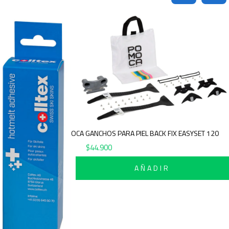
POMOCA GANCHOS PARA PIEL BACK FIX EASYSET 120
$
44.900
AÑADIR