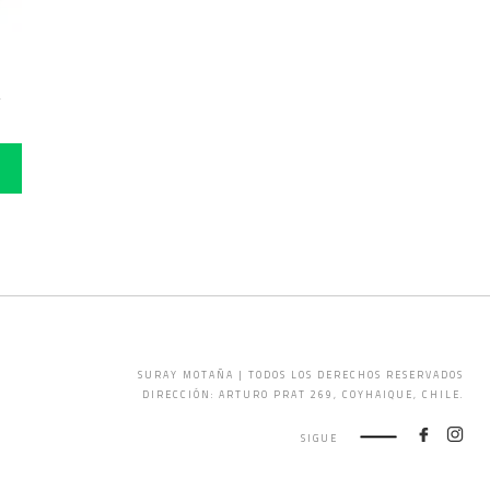
AMENTO PIEL 75ML
IR
SURAY MOTAÑA | TODOS LOS DERECHOS RESERVADOS
DIRECCIÓN: ARTURO PRAT 269, COYHAIQUE, CHILE.
SIGUE