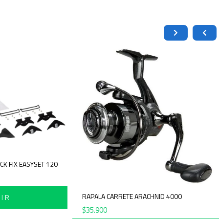
HOS PARA PIEL BACK FIX EASYSET 120
.900
RAPALA CARRETE ARACHNI
AÑADIR
$
35.900