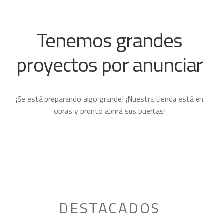
child
ACCESORIOS
Expand
menu
child
MUJER
Expand
Tenemos grandes
menu
child
NIÑO
Expand
menu
proyectos por anunciar
child
PROYECTOS
menu
¡Se está preparando algo grande! ¡Nuestra tienda está en
obras y pronto abrirá sus puertas!
DESTACADOS