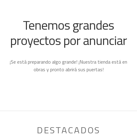
CAJAS PARA MOSCAS
ATADO DE MOSCAS
Tenemos grandes
ANTEOJOS
proyectos por anunciar
FLOAT TUBE
REPARACIONES
SALVAVIDAS
¡Se está preparando algo grande! ¡Nuestra tienda está en
SPINNING
Expand
obras y pronto abrirá sus puertas!
child
CAZA
Expand
menu
child
MONTAÑA
Expand
menu
child
HOMBRE
Expand
menu
child
MUJER
Expand
menu
child
NIÑO
Expand
menu
DESTACADOS
child
PROYECTOS
menu