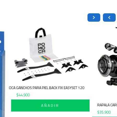
POMOCA GANCHOS PARA PIEL BACK FIX EASYSET 120
$
44.900
RAP
AÑADIR
$
35