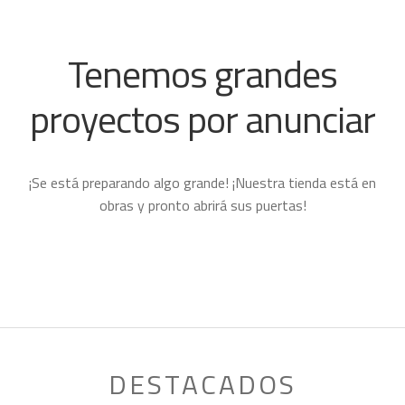
HIELO
MOCHILAS Y BOLSOS
Tenemos grandes
MOSQUETONES
proyectos por anunciar
ZAPATILLAS
TREKKING Y MONTAÑA
Expand
child
CAMPAMENTO
Expand
¡Se está preparando algo grande! ¡Nuestra tienda está en
menu
child
HOMBRE
Expand
obras y pronto abrirá sus puertas!
menu
child
MUJER
Expand
menu
child
NIÑO
Expand
menu
child
PROYECTOS
menu
DESTACADOS