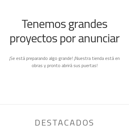
CAJAS PARA MOSCAS
ATADO DE MOSCAS
Tenemos grandes
ANTEOJOS
proyectos por anunciar
FLOAT TUBE
REPARACIONES
SALVAVIDAS
¡Se está preparando algo grande! ¡Nuestra tienda está en
SPINNING
Expand
obras y pronto abrirá sus puertas!
child
CAZA
Expand
menu
child
MONTAÑA
Expand
menu
child
HOMBRE
Expand
menu
child
MUJER
Expand
menu
child
NIÑO
Expand
menu
DESTACADOS
child
PROYECTOS
menu