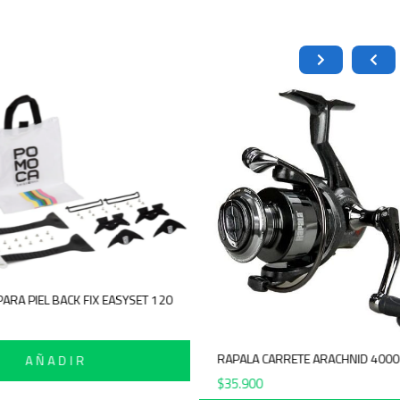
POMOCA GANCHOS PARA PIEL BACK FIX EASYSET 120
$
44.900
RAPALA C
AÑADIR
$
35.900