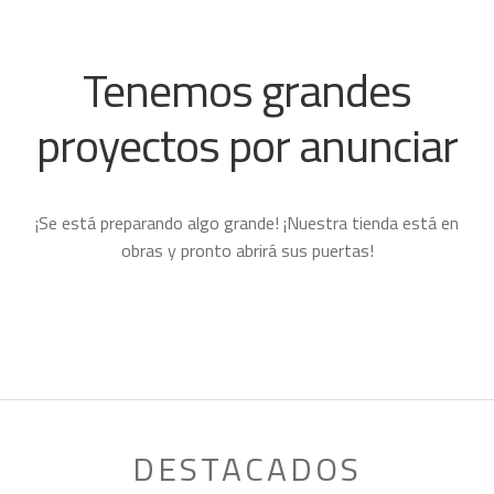
PRIMEROS AUXILIOS
SEGURIDAD
Tenemos grandes
CAMPAMENTO
Expand
proyectos por anunciar
child
HOMBRE
Expand
menu
child
MUJER
Expand
menu
child
NIÑO
Expand
¡Se está preparando algo grande! ¡Nuestra tienda está en
menu
child
PROYECTOS
obras y pronto abrirá sus puertas!
menu
DESTACADOS