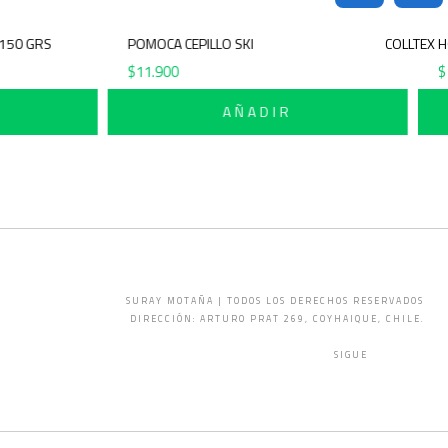
RRO 150 GRS
POMOCA CEPILLO SKI
COLL
$
11.900
R
AÑADIR
SURAY MOTAÑA | TODOS LOS DERECHOS RESERVADOS
DIRECCIÓN: ARTURO PRAT 269, COYHAIQUE, CHILE.
SIGUE