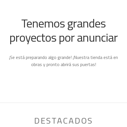
HIELO
MOCHILAS Y BOLSOS
Tenemos grandes
MOSQUETONES
proyectos por anunciar
ZAPATILLAS
TREKKING Y MONTAÑA
Expand
child
CAMPAMENTO
Expand
¡Se está preparando algo grande! ¡Nuestra tienda está en
menu
child
HOMBRE
Expand
obras y pronto abrirá sus puertas!
menu
child
MUJER
Expand
menu
child
NIÑO
Expand
menu
child
PROYECTOS
menu
DESTACADOS