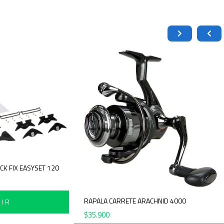
S PARA PIEL BACK FIX EASYSET 120
900
RAPALA CARRETE ARACHNID
AÑADIR
$
35.900