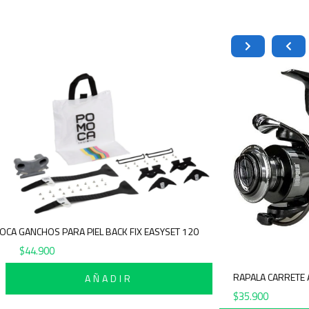
POMOCA GANCHOS PARA PIEL BACK FIX EASYSET 120
$
44.900
RAPA
AÑADIR
$
35.