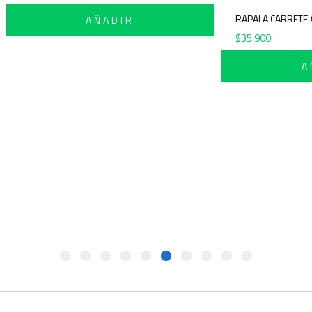
RAPALA C
AÑADIR
$
35.900
75ML