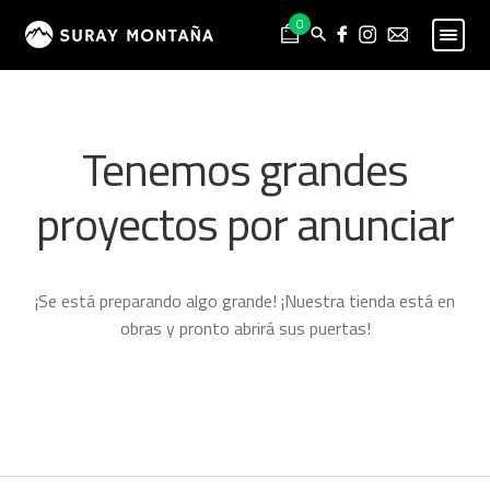
Skip
Skip
0
to
to
navigation
content
PESCA
Expand
child
MONTAÑA
Expand
Tenemos grandes
menu
child
HOMBRE
Expand
menu
proyectos por anunciar
child
MUJER
Expand
menu
child
NIÑO
Expand
menu
child
PROYECTOS
¡Se está preparando algo grande! ¡Nuestra tienda está en
menu
obras y pronto abrirá sus puertas!