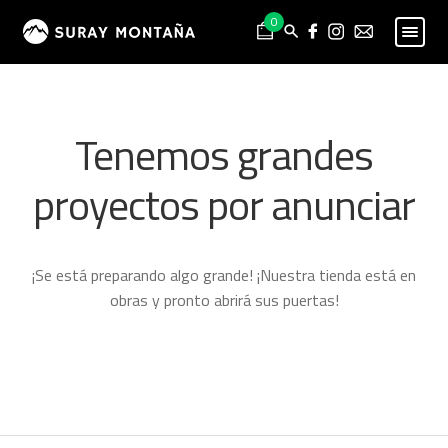
Skip
Skip
0
to
to
navigation
content
PESCA
Expand
child
MONTAÑA
Expand
Tenemos grandes
menu
child
HOMBRE
Expand
menu
proyectos por anunciar
child
MUJER
Expand
menu
child
NIÑO
Expand
menu
child
PROYECTOS
¡Se está preparando algo grande! ¡Nuestra tienda está en
menu
obras y pronto abrirá sus puertas!