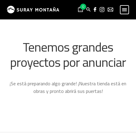
Skip
Skip
0
to
to
navigation
content
PESCA
Expand
child
MONTAÑA
Expand
Tenemos grandes
menu
child
HOMBRE
Expand
menu
proyectos por anunciar
child
MUJER
Expand
menu
child
NIÑO
Expand
menu
child
PROYECTOS
¡Se está preparando algo grande! ¡Nuestra tienda está en
menu
obras y pronto abrirá sus puertas!