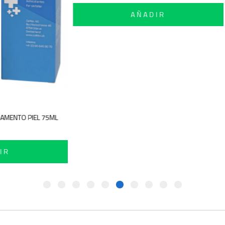
AÑADIR
GAMENTO PIEL 75ML
IR