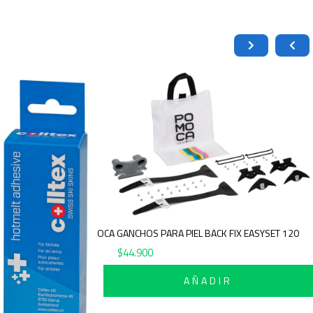
POMOCA GANCHOS PARA PIEL BACK FIX EASYSET 120
$
44.900
AÑADIR