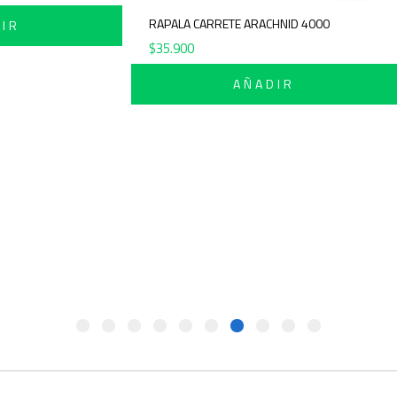
RAPALA CARRETE ARACHNID 4000
IR
$
35.900
AÑADIR