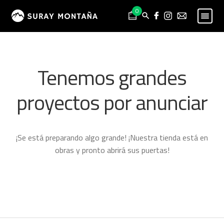
Skip
Skip
0
to
to
navigation
content
PESCA
Expand
child
MONTAÑA
Expand
Tenemos grandes
menu
child
HOMBRE
Expand
menu
proyectos por anunciar
child
MUJER
Expand
menu
child
NIÑO
Expand
menu
child
PROYECTOS
¡Se está preparando algo grande! ¡Nuestra tienda está en
menu
obras y pronto abrirá sus puertas!