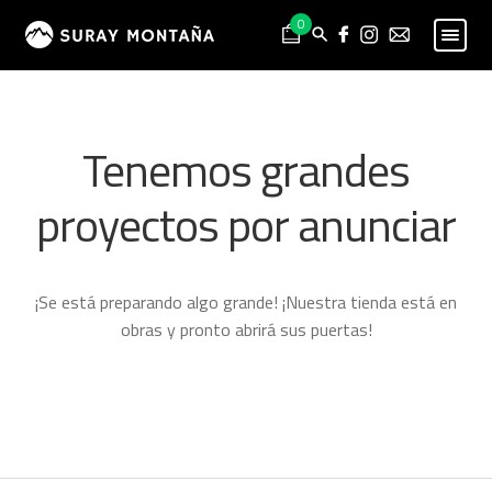
Skip
Skip
0
to
to
navigation
content
PESCA
Expand
child
MONTAÑA
Expand
Tenemos grandes
menu
child
HOMBRE
Expand
menu
proyectos por anunciar
child
MUJER
Expand
menu
child
NIÑO
Expand
menu
child
PROYECTOS
¡Se está preparando algo grande! ¡Nuestra tienda está en
menu
obras y pronto abrirá sus puertas!