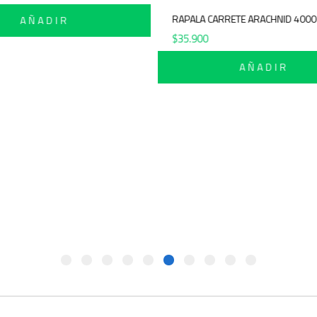
RAPALA CARRETE A
AÑADIR
$
35.900
A