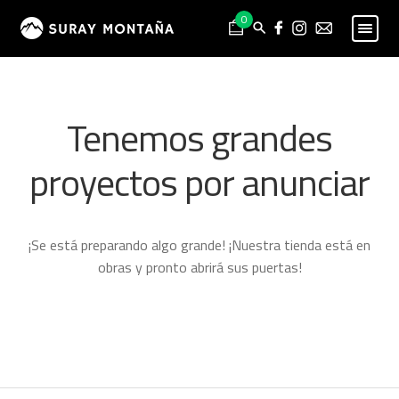
Skip
Skip
0
to
to
navigation
content
PESCA
Expand
child
MONTAÑA
Expand
Tenemos grandes
menu
child
HOMBRE
Expand
menu
proyectos por anunciar
child
MUJER
Expand
menu
child
NIÑO
Expand
menu
child
PROYECTOS
¡Se está preparando algo grande! ¡Nuestra tienda está en
menu
obras y pronto abrirá sus puertas!