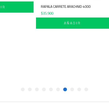
RAPALA CARRETE ARACHNID 4000
IR
$
35.900
AÑADIR