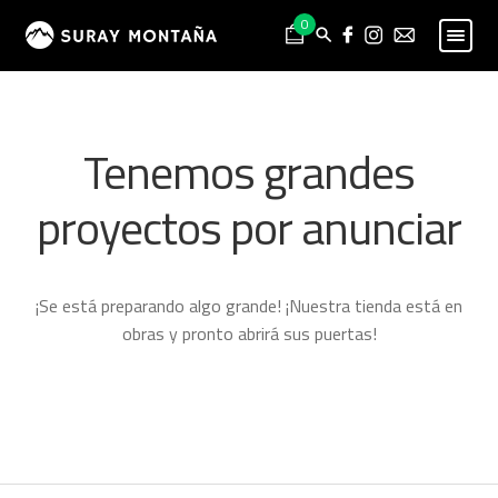
Skip
Skip
0
to
to
navigation
content
PESCA
Expand
child
MONTAÑA
Expand
Tenemos grandes
menu
child
HOMBRE
Expand
menu
proyectos por anunciar
child
MUJER
Expand
menu
child
NIÑO
Expand
menu
child
PROYECTOS
¡Se está preparando algo grande! ¡Nuestra tienda está en
menu
obras y pronto abrirá sus puertas!