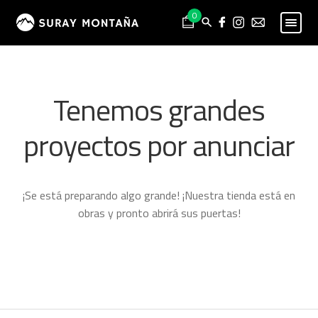
Skip
Skip
0
to
to
navigation
content
PESCA
Expand
child
MONTAÑA
Expand
Tenemos grandes
menu
child
HOMBRE
Expand
menu
proyectos por anunciar
child
MUJER
Expand
menu
child
NIÑO
Expand
menu
child
PROYECTOS
¡Se está preparando algo grande! ¡Nuestra tienda está en
menu
obras y pronto abrirá sus puertas!