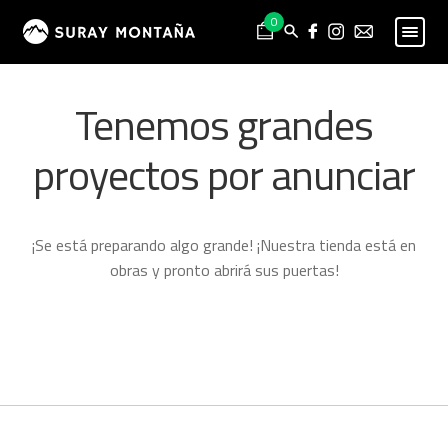
Skip
Skip
0
to
to
navigation
content
PESCA
Expand
Tenemos grandes
child
MONTAÑA
Expand
menu
child
proyectos por anunciar
HOMBRE
Expand
menu
child
MUJER
Expand
menu
child
NIÑO
Expand
¡Se está preparando algo grande! ¡Nuestra tienda está en
menu
child
PROYECTOS
obras y pronto abrirá sus puertas!
menu