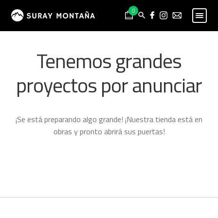
Skip
Skip
0
to
to
navigation
content
PESCA
Expand
Tenemos grandes
child
MONTAÑA
Expand
menu
child
proyectos por anunciar
HOMBRE
Expand
menu
child
MUJER
Expand
menu
child
NIÑO
Expand
¡Se está preparando algo grande! ¡Nuestra tienda está en
menu
child
PROYECTOS
obras y pronto abrirá sus puertas!
menu