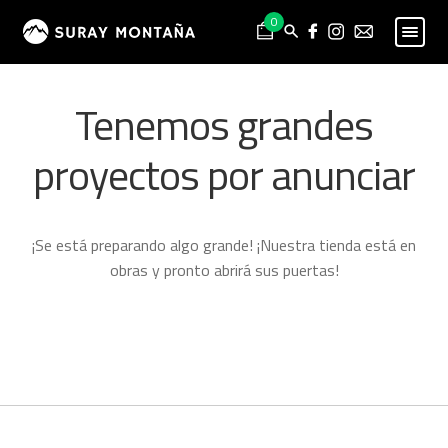
Skip
Skip
0
to
to
navigation
content
PESCA
Expand
Tenemos grandes
child
MONTAÑA
Expand
menu
child
proyectos por anunciar
HOMBRE
Expand
menu
child
MUJER
Expand
menu
child
NIÑO
Expand
¡Se está preparando algo grande! ¡Nuestra tienda está en
menu
child
PROYECTOS
obras y pronto abrirá sus puertas!
menu