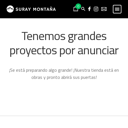
Skip
Skip
0
to
to
navigation
content
PESCA
Expand
Tenemos grandes
child
MONTAÑA
Expand
menu
child
proyectos por anunciar
HOMBRE
Expand
menu
child
MUJER
Expand
menu
child
NIÑO
Expand
¡Se está preparando algo grande! ¡Nuestra tienda está en
menu
child
PROYECTOS
obras y pronto abrirá sus puertas!
menu