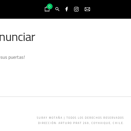
0
nunciar
 sus puertas!
SURAY MOTAÑA | TODOS LOS DERECHOS RESERVADOS
DIRECCIÓN: ARTURO PRAT 269, COYHAIQUE, CHILE.