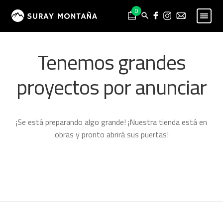
Skip
Skip
0
to
to
navigation
content
PESCA
Expand
Tenemos grandes
child
MONTAÑA
Expand
menu
child
proyectos por anunciar
HOMBRE
Expand
menu
child
MUJER
Expand
menu
child
NIÑO
Expand
¡Se está preparando algo grande! ¡Nuestra tienda está en
menu
child
PROYECTOS
obras y pronto abrirá sus puertas!
menu