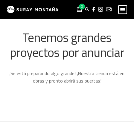
Skip
Skip
0
to
to
navigation
content
PESCA
Expand
Tenemos grandes
child
MONTAÑA
Expand
menu
child
proyectos por anunciar
HOMBRE
Expand
menu
child
MUJER
Expand
menu
child
NIÑO
Expand
¡Se está preparando algo grande! ¡Nuestra tienda está en
menu
child
PROYECTOS
obras y pronto abrirá sus puertas!
menu