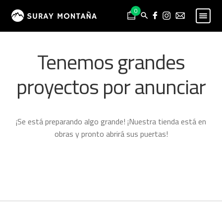
Skip
Skip
0
to
to
navigation
content
PESCA
Expand
Tenemos grandes
child
MONTAÑA
Expand
menu
child
proyectos por anunciar
HOMBRE
Expand
menu
child
MUJER
Expand
menu
child
NIÑO
Expand
¡Se está preparando algo grande! ¡Nuestra tienda está en
menu
child
PROYECTOS
obras y pronto abrirá sus puertas!
menu