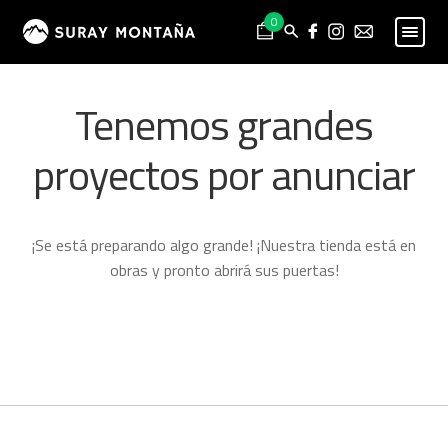
Skip
Skip
0
to
to
navigation
content
PESCA
Expand
Tenemos grandes
child
MONTAÑA
Expand
menu
child
proyectos por anunciar
HOMBRE
Expand
menu
child
MUJER
Expand
menu
child
NIÑO
Expand
¡Se está preparando algo grande! ¡Nuestra tienda está en
menu
child
PROYECTOS
obras y pronto abrirá sus puertas!
menu