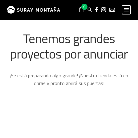
Skip
Skip
0
to
to
navigation
content
PESCA
Expand
Tenemos grandes
child
MONTAÑA
Expand
menu
child
proyectos por anunciar
HOMBRE
Expand
menu
child
MUJER
Expand
menu
child
NIÑO
Expand
¡Se está preparando algo grande! ¡Nuestra tienda está en
menu
child
PROYECTOS
obras y pronto abrirá sus puertas!
menu