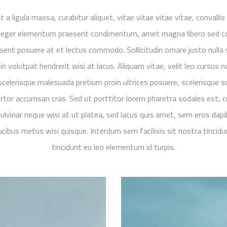
t a ligula massa, curabitur aliquet, vitae vitae vitae vitae, convallis
Integer elementum praesent condimentum, amet magna libero sed c
esent posuere at et lectus commodo. Sollicitudin ornare justo nulla 
in volutpat hendrerit wisi at lacus. Aliquam vitae, velit leo cursus 
celerisque malesuada pretium proin ultrices posuere, scelerisque s
tor accumsan cras. Sed ut porttitor lorem pharetra sodales est, c
pulvinar neque wisi at ut platea, sed lacus quis amet, sem eros dapi
cibus metus wisi quisque. Interdum sem facilisis sit nostra tincidu
tincidunt eu leo elementum id turpis.