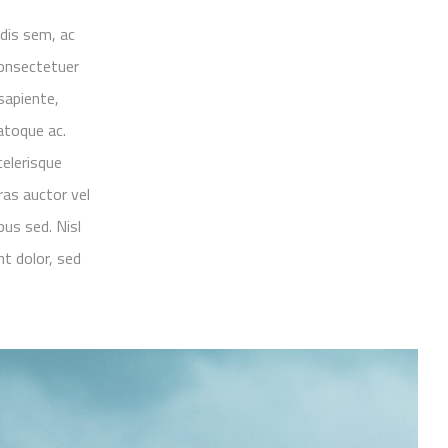
 dis sem, ac
onsectetuer
sapiente,
natoque ac.
celerisque
ras auctor vel
bus sed. Nisl
nt dolor, sed