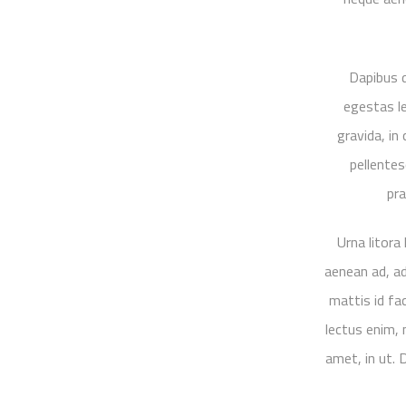
Dapibus d
egestas l
gravida, in
pellentes
pra
Urna litora
aenean ad, ad
mattis id fa
lectus enim, 
amet, in ut. 