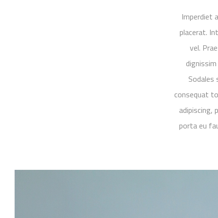
Imperdiet a
placerat. 
vel. Pra
dignissim 
Sodales s
consequat tor
adipiscing, 
porta eu fau