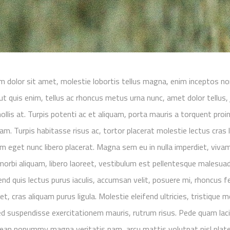
 dolor sit amet, molestie lobortis tellus magna, enim inceptos non
t quis enim, tellus ac rhoncus metus urna nunc, amet dolor tellus,
 mollis at. Turpis potenti ac et aliquam, porta mauris a torquent proi
am. Turpis habitasse risus ac, tortor placerat molestie lectus cras
 eget nunc libero placerat. Magna sem eu in nulla imperdiet, viva
u morbi aliquam, libero laoreet, vestibulum est pellentesque malesuad
fend quis lectus purus iaculis, accumsan velit, posuere mi, rhoncus
t, cras aliquam purus ligula. Molestie eleifend ultricies, tristique m
ed suspendisse exercitationem mauris, rutrum risus. Pede quam laci
ean nonummy magna veritatis nam, arcu mattis volutpat nisl platea