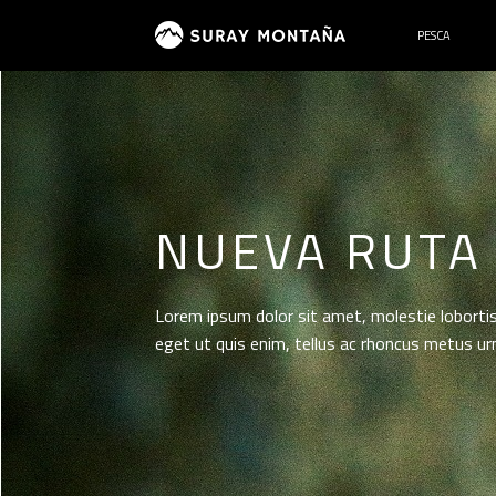
Skip
Skip
to
to
PESCA
navigation
content
NUEVA RUTA
Lorem ipsum dolor sit amet, molestie lobortis
eget ut quis enim, tellus ac rhoncus metus ur