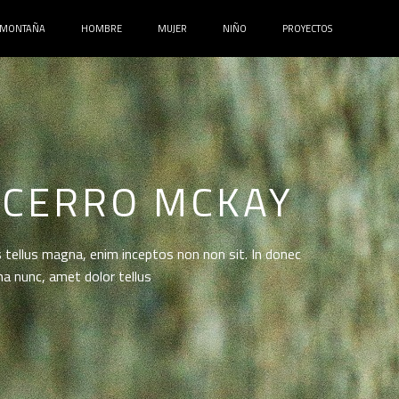
MONTAÑA
HOMBRE
MUJER
NIÑO
PROYECTOS
 CERRO MCKAY
 tellus magna, enim inceptos non non sit. In donec
na nunc, amet dolor tellus