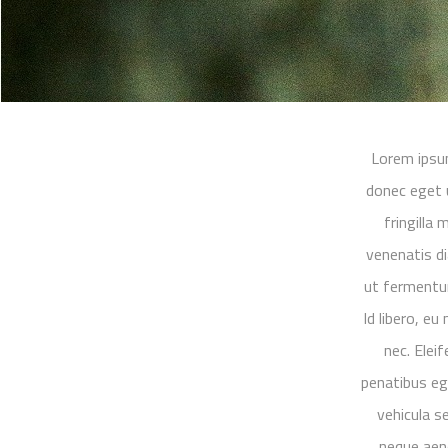
Lorem ipsum
donec eget u
fringilla
venenatis di
ut fermentum
Id libero, e
nec. Elei
penatibus ege
vehicula s
neque aen