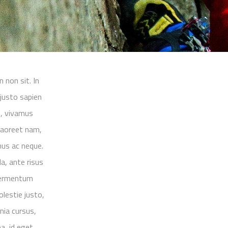
 non sit. In
 justo sapien
n, vivamus
 laoreet nam,
mus ac neque.
a, ante risus
 fermentum
olestie justo,
nia cursus,
, id eget,