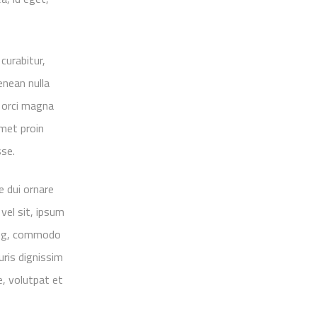
curabitur,
nean nulla
s orci magna
amet proin
sse.
e dui ornare
vel sit, ipsum
cing, commodo
uris dignissim
e, volutpat et