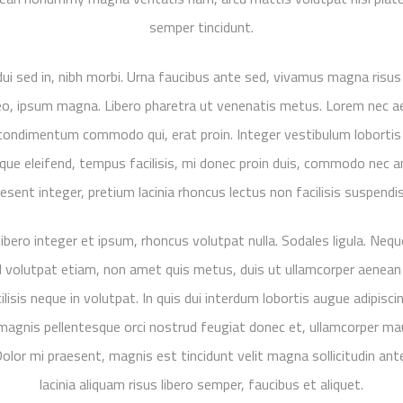
semper tincidunt.
ui sed in, nibh morbi. Urna faucibus ante sed, vivamus magna risus 
eo, ipsum magna. Libero pharetra ut venenatis metus. Lorem nec ae
 condimentum commodo qui, erat proin. Integer vestibulum loborti
que eleifend, tempus facilisis, mi donec proin duis, commodo nec 
esent integer, pretium lacinia rhoncus lectus non facilisis suspendi
 libero integer et ipsum, rhoncus volutpat nulla. Sodales ligula. Nequ
 volutpat etiam, non amet quis metus, duis ut ullamcorper aenean 
cilisis neque in volutpat. In quis dui interdum lobortis augue adipis
magnis pellentesque orci nostrud feugiat donec et, ullamcorper ma
Dolor mi praesent, magnis est tincidunt velit magna sollicitudin ant
lacinia aliquam risus libero semper, faucibus et aliquet.