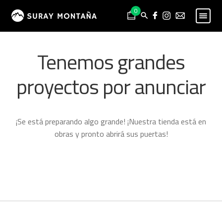
Skip
Skip
0
to
to
navigation
content
PESCA
Expand
Tenemos grandes
child
MONTAÑA
Expand
menu
child
proyectos por anunciar
HOMBRE
Expand
menu
child
MUJER
Expand
menu
child
NIÑO
Expand
¡Se está preparando algo grande! ¡Nuestra tienda está en
menu
child
PROYECTOS
obras y pronto abrirá sus puertas!
menu