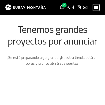
Skip
Skip
0
to
to
navigation
content
PESCA
Expand
Tenemos grandes
child
MONTAÑA
Expand
menu
child
proyectos por anunciar
HOMBRE
Expand
menu
child
MUJER
Expand
menu
child
NIÑO
Expand
¡Se está preparando algo grande! ¡Nuestra tienda está en
menu
child
PROYECTOS
obras y pronto abrirá sus puertas!
menu