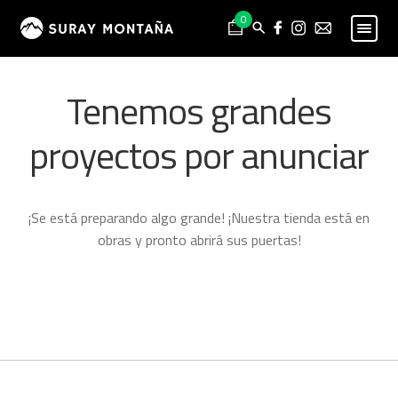
Skip
Skip
0
to
to
navigation
content
PESCA
Expand
Tenemos grandes
child
MONTAÑA
Expand
menu
child
proyectos por anunciar
HOMBRE
Expand
menu
child
MUJER
Expand
menu
child
NIÑO
Expand
¡Se está preparando algo grande! ¡Nuestra tienda está en
menu
child
PROYECTOS
obras y pronto abrirá sus puertas!
menu